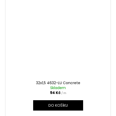
32x1,5 4632-LU Concrete
Skladem
94 Kč
/ m
DO KOŠÍKU