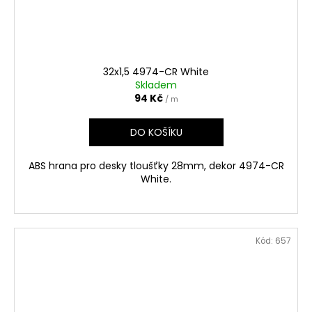
32x1,5 4974-CR White
Skladem
94 Kč
/ m
DO KOŠÍKU
ABS hrana pro desky tloušťky 28mm, dekor 4974-CR
White.
Kód:
657