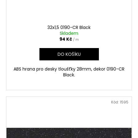
32x1,5 0190-CR Black
Skladem
94 Kč
/ m
DO KOŠÍKU
ABS hrana pro desky tloušťky 28mm, dekor 0190-CR
Black.
Kód:
1595