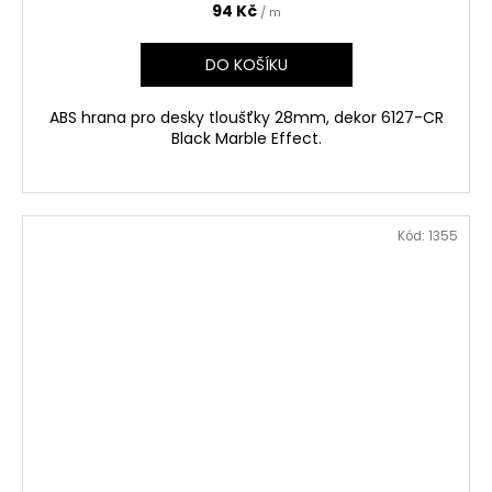
94 Kč
/ m
DO KOŠÍKU
ABS hrana pro desky tloušťky 28mm, dekor 6127-CR
Black Marble Effect.
Kód:
1355