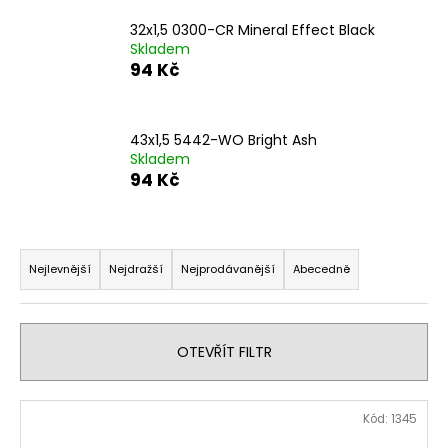
a
32x1,5 0300-CR Mineral Effect Black
j
Skladem
94 Kč
í
t
?
43x1,5 5442-WO Bright Ash
Skladem
94 Kč
HLEDAT
Ř
a
Nejlevnější
Nejdražší
Nejprodávanější
Abecedně
z
D
e
o
n
OTEVŘÍT FILTR
p
í
o
p
r
V
Kód:
1345
r
u
ý