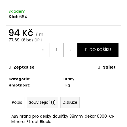
č
u
Skladem
j
Kód:
664
e
m
94 Kč
e
/ m
77,69 Kč bez DPH
Měrná
SPOJOVACÍ
DO KOŠÍKU
cena:
KOVÁNÍ
SADA
190
Zeptat se
Sdílet
Kč
Kategorie
:
Hrany
Hmotnost
:
1 kg
Popis
Související (1)
Diskuze
ABS hrana pro desky tloušťky 38mm, dekor 0300-CR
Mineral Effect Black.