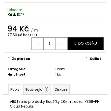
č
u
Skladem
j
Kód:
1377
e
m
94 Kč
e
/ m
77,69 Kč bez DPH
Měrná
4974-
DO KOŠÍKU
cena:
CR
WHITE
1
Zeptat se
Sdílet
480
Kč
Kategorie
:
Hrany
Hmotnost
:
1 kg
Popis
Související (1)
Diskuze
ABS hrana pro desky tloušťky 28mm, dekor K369-PH
Cloud Nebula.