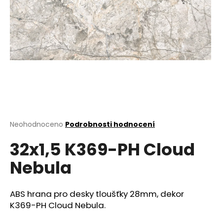
a
j
í
t
?
HLEDAT
Průměrné
Neohodnoceno
Podrobnosti hodnocení
hodnocení
32x1,5 K369-PH Cloud
produktu
je
D
Nebula
0,0
o
z
p
5
o
hvězdiček.
ABS hrana pro desky tloušťky 28mm, dekor
r
K369-PH Cloud Nebula.
u