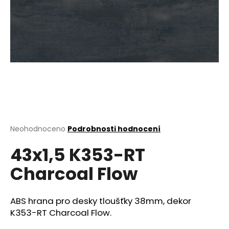
a
j
í
t
?
HLEDAT
Průměrné
Neohodnoceno
Podrobnosti hodnocení
hodnocení
43x1,5 K353-RT
produktu
je
D
Charcoal Flow
0,0
o
z
p
5
o
hvězdiček.
ABS hrana pro desky tloušťky 38mm, dekor
r
K353-RT Charcoal Flow.
u