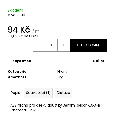
č
u
Skladem
j
Kód:
1398
e
m
94 Kč
e
/ m
77,69 Kč bez DPH
Měrná
0300-
DO KOŠÍKU
cena:
CR
MINERAL
EFFECT
Zeptat se
Sdílet
BLACK
1
Kategorie
:
Hrany
480
Kč
Hmotnost
:
1 kg
Popis
Související (1)
Diskuze
ABS hrana pro desky tloušťky 38mm, dekor K353-RT
Charcoal Flow.