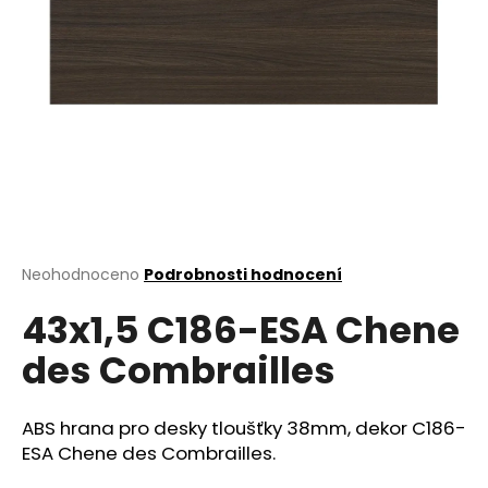
a
j
í
t
?
HLEDAT
Průměrné
Neohodnoceno
Podrobnosti hodnocení
hodnocení
43x1,5 C186-ESA Chene
produktu
je
D
des Combrailles
0,0
o
z
p
5
o
hvězdiček.
ABS hrana pro desky tloušťky 38mm, dekor C186-
r
ESA Chene des Combrailles.
u