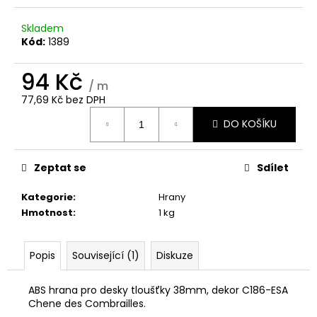
č
u
Skladem
j
Kód:
1389
e
m
94 Kč
e
/ m
77,69 Kč bez DPH
Měrná
13MM
DO KOŠÍKU
cena:
ZÁDOVÝ
PANEL
4974-
Zeptat se
Sdílet
CR
WHITE
Kategorie
:
Hrany
1
253
Hmotnost
:
1 kg
Kč
Popis
Související (1)
Diskuze
ABS hrana pro desky tloušťky 38mm, dekor C186-ESA
Chene des Combrailles.