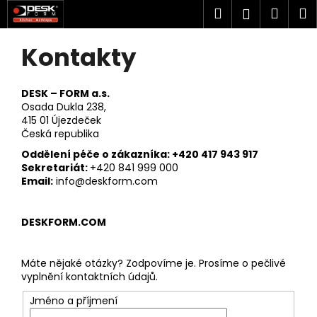
K
Přejít
Hledat
Náku
M
Přihlášen
na
o
obsah
Zpět
Zpět
košík
š
Kontakty
P
í
o
C
k
s
o
DESK – FORM a.s.
t
Osada Dukla 238,
p
415 01 Újezdeček
r
o
Česká republika
a
t
Oddělení péče o zákazníka: +420 417 943 917
n
ř
Sekretariát:
+420 841 999 000
n
Email:
info@deskform.com
e
í
b
p
u
DESKFORM.COM
a
j
n
e
Máte nějaké otázky? Zodpovíme je. Prosíme o pečlivé
e
t
vyplnění kontaktních údajů.
l
e
Jméno a příjmení
n