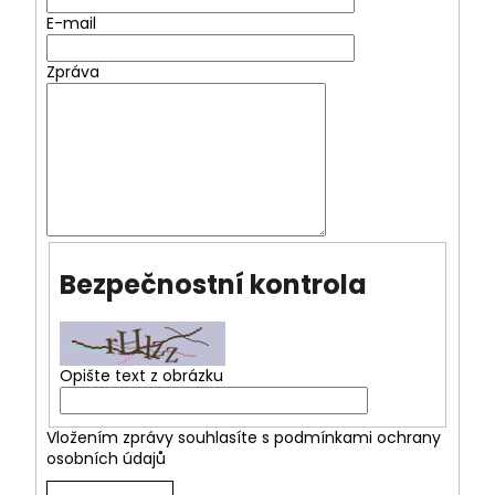
a
E-mail
j
Zpráva
í
t
?
HLEDAT
Bezpečnostní kontrola
D
o
Opište text z obrázku
p
o
Vložením zprávy souhlasíte s
podmínkami ochrany
r
osobních údajů
u