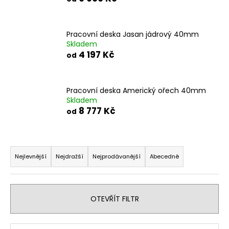
a
j
Pracovní deska Jasan jádrový 40mm
í
Skladem
t
4 197 Kč
od
?
Pracovní deska Americký ořech 40mm
Skladem
8 777 Kč
od
HLEDAT
Ř
a
Nejlevnější
Nejdražší
Nejprodávanější
Abecedně
D
z
o
e
p
o
n
OTEVŘÍT FILTR
r
í
u
p