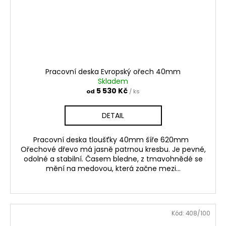
Pracovní deska Evropský ořech 40mm
Skladem
5 530 Kč
od
/ ks
DETAIL
Pracovní deska tloušťky 40mm šíře 620mm
Ořechové dřevo má jasně patrnou kresbu. Je pevné,
odolné a stabilní. Časem bledne, z tmavohnědé se
mění na medovou, která začne mezi...
Kód:
408/100