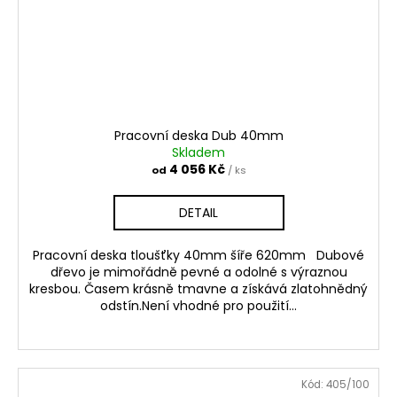
Pracovní deska Dub 40mm
Skladem
4 056 Kč
od
/ ks
DETAIL
Pracovní deska tloušťky 40mm šíře 620mm Dubové
dřevo je mimořádně pevné a odolné s výraznou
kresbou. Časem krásně tmavne a získává zlatohnědný
odstín.Není vhodné pro použití...
Kód:
405/100