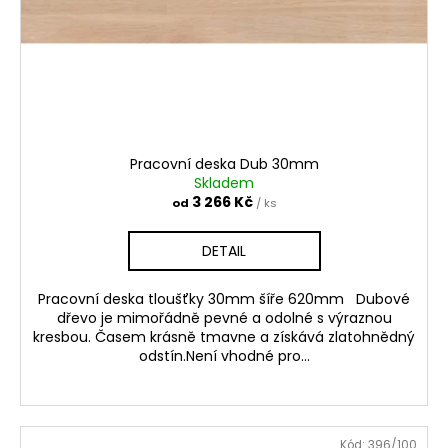
Pracovní deska Dub 30mm
Skladem
3 266 Kč
od
/ ks
DETAIL
Pracovní deska tloušťky 30mm šíře 620mm Dubové
dřevo je mimořádně pevné a odolné s výraznou
kresbou. Časem krásně tmavne a získává zlatohnědný
odstín.Není vhodné pro...
Kód:
396/100