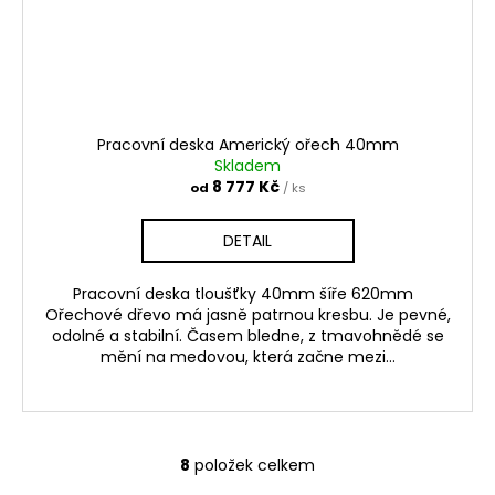
Pracovní deska Americký ořech 40mm
Skladem
8 777 Kč
od
/ ks
DETAIL
Pracovní deska tloušťky 40mm šíře 620mm
Ořechové dřevo má jasně patrnou kresbu. Je pevné,
odolné a stabilní. Časem bledne, z tmavohnědé se
mění na medovou, která začne mezi...
8
položek celkem
O