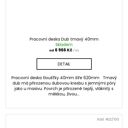
Pracovní deska Dub tmavý 40mm
Skladem
6 966 Kč
od
/ ks
DETAIL
Pracovní deska tloušťky 40mm šíře 620mm Tmavý
dub má přirozenou dubovou kresbu s jemnými póry
jako u masivu. Povrch je přirozeně teplý, vláknitý s
měkkou, živou...
Kód:
402/100