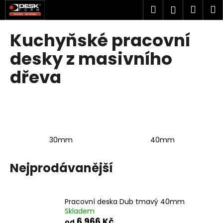
K
Přejít
Hledat
Náku
M
Přihlášen
na
o
obsah
Zpět
Zpět
košík
š
Kuchyňské pracovní
í
C
desky z masivního
k
o
dřeva
p
o
t
ř
e
30mm
40mm
b
u
Nejprodávanější
j
e
t
Pracovní deska Dub tmavý 40mm
e
Skladem
n
6 966 Kč
od