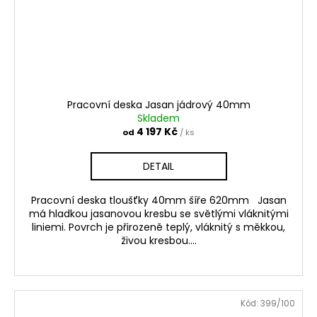
Pracovní deska Jasan jádrový 40mm
Skladem
4 197 Kč
od
/ ks
DETAIL
Pracovní deska tloušťky 40mm šíře 620mm Jasan
má hladkou jasanovou kresbu se světlými vláknitými
liniemi. Povrch je přirozeně teplý, vláknitý s měkkou,
živou kresbou....
Kód:
399/100