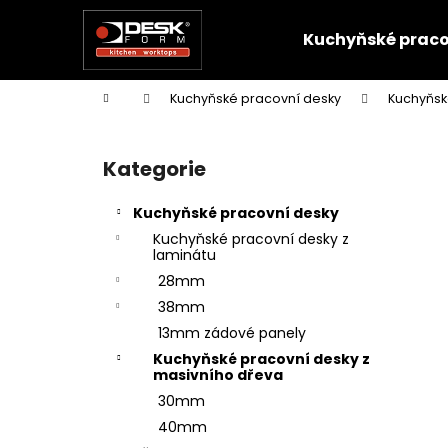
K
Přejít
na
o
Kuchyňské praco
obsah
Zpět
Zpět
š
do
do
í
Domů
Kuchyňské pracovní desky
Kuchyňsk
k
obchodu
obchodu
P
o
Kategorie
Přeskočit
s
kategorie
t
Kuchyňské pracovní desky
r
Kuchyňské pracovní desky z
a
laminátu
n
28mm
n
38mm
í
13mm zádové panely
p
Kuchyňské pracovní desky z
masivního dřeva
a
30mm
n
40mm
e