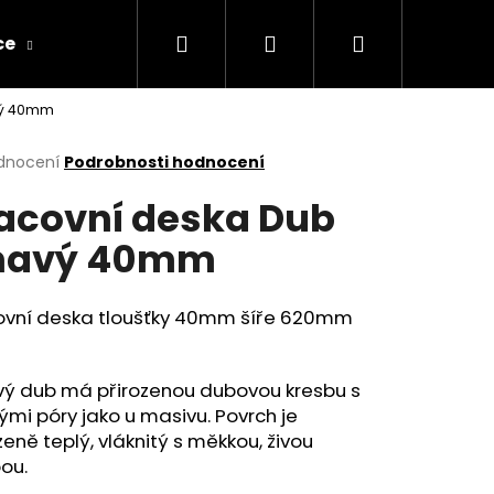
Hledat
Přihlášení
Nákupní
ce
Obchodní podmínky
Kontakty
vý 40mm
košík
rné
dnocení
Podrobnosti hodnocení
cení
acovní deska Dub
ktu
mavý 40mm
ček.
ovní deska tloušťky 40mm šíře 620mm
ý dub
má přirozenou dubovou kresbu s
mi póry jako u masivu. Povrch je
Následující
zeně teplý, vláknitý s měkkou, živou
ou.