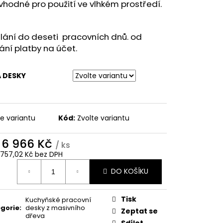
FECT
vhodné pro použití ve vlhkém prostředí.
lání do deseti pracovních dnů. od
ání platby na účet.
 DESKY
te variantu
Kód:
Zvolte variantu
d
6 966 Kč
/ ks
 757,02 Kč
bez DPH
ná
DO KOŠÍKU
:
Tisk
Kuchyňské pracovní
gorie
:
desky z masivního
Zeptat se
dřeva
Sdílet