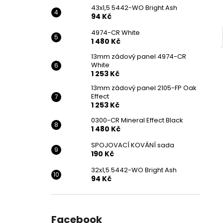
43x1,5 5442-WO Bright Ash
94 Kč
4974-CR White
1 480 Kč
13mm zádový panel 4974-CR
White
1 253 Kč
13mm zádový panel 2105-FP Oak
Effect
1 253 Kč
0300-CR Mineral Effect Black
1 480 Kč
SPOJOVACÍ KOVÁNÍ sada
190 Kč
32x1,5 5442-WO Bright Ash
94 Kč
Facebook