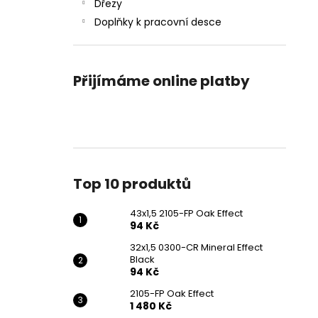
43X1,5 2105-FP OAK EFFECT
Dřezy
l
94 Kč
Doplňky k pracovní desce
Přijímáme online platby
Top 10 produktů
43x1,5 2105-FP Oak Effect
94 Kč
32x1,5 0300-CR Mineral Effect
Black
94 Kč
2105-FP Oak Effect
1 480 Kč