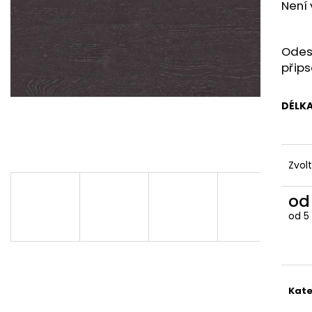
32X1,5 0300-CR MINERAL EFFECT BLACK
2105-FP OAK EF
Není 
94 Kč
1 480 Kč
Odes
přips
DÉLKA
Zvol
o
od
5
Měr
cena
Kate