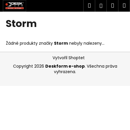
K
Přejít
Hledat
Náku
M
Přihlášen
na
o
obsah
Zpět
Zpět
košík
š
Storm
í
C
k
o
Žádné produkty značky
Storm
nebyly nalezeny...
p
o
Z
Vytvořil Shoptet
t
á
Copyright 2026
Deskform e-shop
. Všechna práva
ř
p
vyhrazena.
e
a
b
t
u
í
j
e
t
e
n