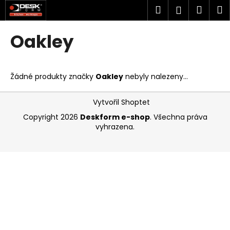
K
Přejít
Hledat
Náku
M
Přihlášen
na
o
obsah
Zpět
Zpět
košík
š
Oakley
í
C
k
o
Žádné produkty značky
Oakley
nebyly nalezeny...
p
o
Z
Vytvořil Shoptet
t
á
Copyright 2026
Deskform e-shop
. Všechna práva
ř
p
vyhrazena.
e
a
b
t
u
í
j
e
t
e
n