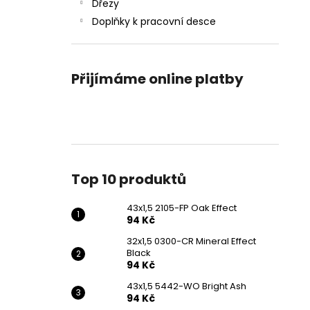
43X1,5 2105-FP OAK EFFECT
Dřezy
l
94 Kč
Doplňky k pracovní desce
Přijímáme online platby
Top 10 produktů
43x1,5 2105-FP Oak Effect
94 Kč
32x1,5 0300-CR Mineral Effect
Black
94 Kč
43x1,5 5442-WO Bright Ash
94 Kč