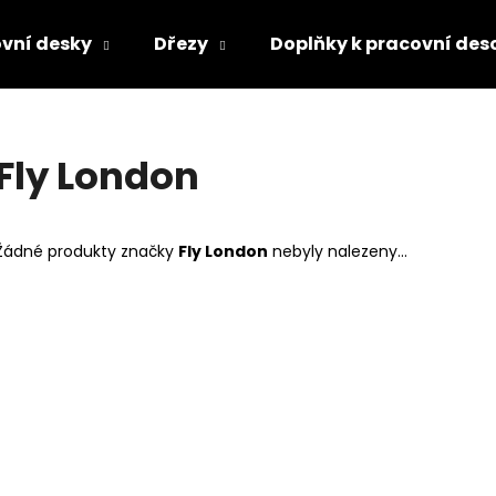
vní desky
Dřezy
Doplňky k pracovní des
Co potřebujete najít?
Fly London
HLEDAT
Žádné produkty značky
Fly London
nebyly nalezeny...
Doporučujeme