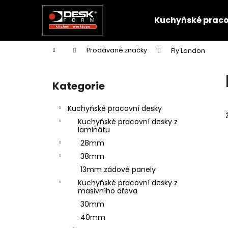
K
Přejít
na
o
Kuchyňské praco
obsah
Zpět
Zpět
š
do
do
í
Domů
Prodávané značky
Fly London
k
obchodu
obchodu
P
o
Kategorie
Přeskočit
s
kategorie
t
Kuchyňské pracovní desky
r
Kuchyňské pracovní desky z
a
laminátu
n
28mm
n
38mm
í
13mm zádové panely
p
Kuchyňské pracovní desky z
masivního dřeva
a
30mm
n
40mm
e