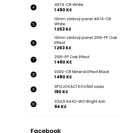
4974-CR White
1 480 Kč
13mm zádový panel 4974-CR
White
1 253 Kč
13mm zádový panel 2105-FP Oak
Effect
1 253 Kč
2105-FP Oak Effect
1 480 Kč
0300-CR Mineral Effect Black
1 480 Kč
SPOJOVACÍ KOVÁNÍ sada
190 Kč
32x1,5 5442-WO Bright Ash
94 Kč
Facebook