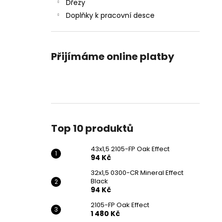
43X1,5 2105-FP OAK EFFECT
Dřezy
l
94 Kč
Doplňky k pracovní desce
Přijímáme online platby
Top 10 produktů
43x1,5 2105-FP Oak Effect
94 Kč
32x1,5 0300-CR Mineral Effect
Black
94 Kč
2105-FP Oak Effect
1 480 Kč