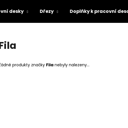
vní desky
Dřezy
Doplňky k pracovní des
Co potřebujete najít?
Fila
HLEDAT
Žádné produkty značky
Fila
nebyly nalezeny...
Doporučujeme