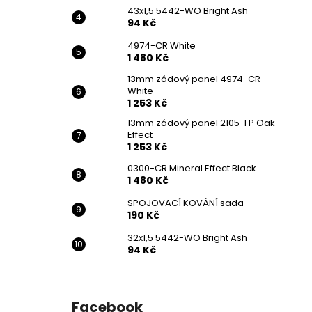
43x1,5 5442-WO Bright Ash
94 Kč
4974-CR White
1 480 Kč
13mm zádový panel 4974-CR
White
1 253 Kč
13mm zádový panel 2105-FP Oak
Effect
1 253 Kč
0300-CR Mineral Effect Black
1 480 Kč
SPOJOVACÍ KOVÁNÍ sada
190 Kč
32x1,5 5442-WO Bright Ash
94 Kč
Facebook