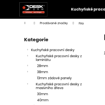
K
Přejít
na
o
Kuchyňské praco
obsah
Zpět
Zpět
š
do
do
í
Domů
Prodávané značky
Fila
k
obchodu
obchodu
P
o
Kategorie
Přeskočit
s
kategorie
t
Kuchyňské pracovní desky
r
Kuchyňské pracovní desky z
a
laminátu
n
28mm
n
38mm
í
13mm zádové panely
p
Kuchyňské pracovní desky z
masivního dřeva
a
30mm
n
40mm
e