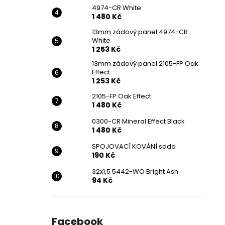
4974-CR White
1 480 Kč
13mm zádový panel 4974-CR
White
1 253 Kč
13mm zádový panel 2105-FP Oak
Effect
1 253 Kč
2105-FP Oak Effect
1 480 Kč
0300-CR Mineral Effect Black
1 480 Kč
SPOJOVACÍ KOVÁNÍ sada
190 Kč
32x1,5 5442-WO Bright Ash
94 Kč
Facebook