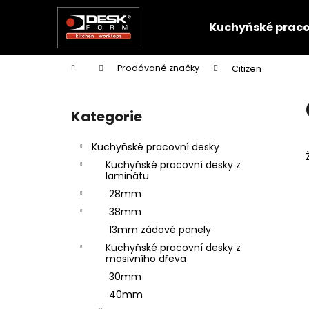
K
Přejít
na
o
Kuchyňské praco
obsah
Zpět
Zpět
š
do
do
í
Domů
Prodávané značky
Citizen
k
obchodu
obchodu
P
o
Kategorie
Přeskočit
s
kategorie
t
Kuchyňské pracovní desky
r
Kuchyňské pracovní desky z
a
laminátu
n
28mm
n
38mm
í
13mm zádové panely
p
Kuchyňské pracovní desky z
masivního dřeva
a
30mm
n
40mm
e