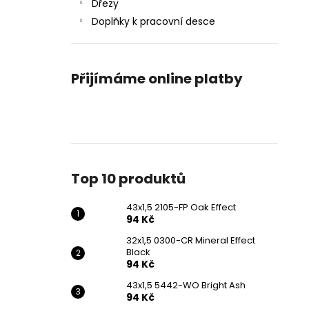
43X1,5 2105-FP OAK EFFECT
Dřezy
l
94 Kč
Doplňky k pracovní desce
Přijímáme online platby
Top 10 produktů
43x1,5 2105-FP Oak Effect
94 Kč
32x1,5 0300-CR Mineral Effect
Black
94 Kč
43x1,5 5442-WO Bright Ash
94 Kč