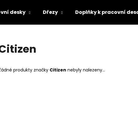
vní desky
Dřezy
Doplňky k pracovní des
Co potřebujete najít?
Citizen
HLEDAT
Žádné produkty značky
Citizen
nebyly nalezeny...
Doporučujeme