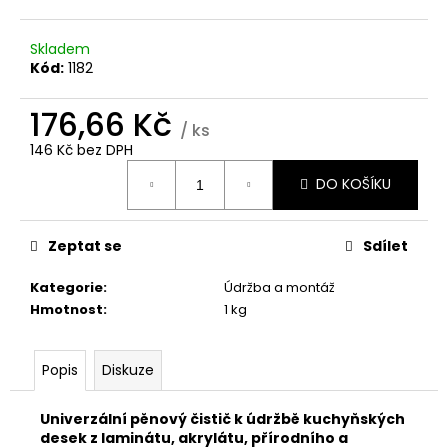
č
u
j
Skladem
e
Kód:
1182
m
e
176,66 Kč
/ ks
146 Kč bez DPH
Měrná
43X1,5
DO KOŠÍKU
cena:
2105-
FP
OAK
EFFECT
Zeptat se
Sdílet
94
Kč
Kategorie
:
Údržba a montáž
Hmotnost
:
1 kg
Popis
Diskuze
Univerzální pěnový čistič k údržbě kuchyňských
desek z laminátu, akrylátu, přírodního a