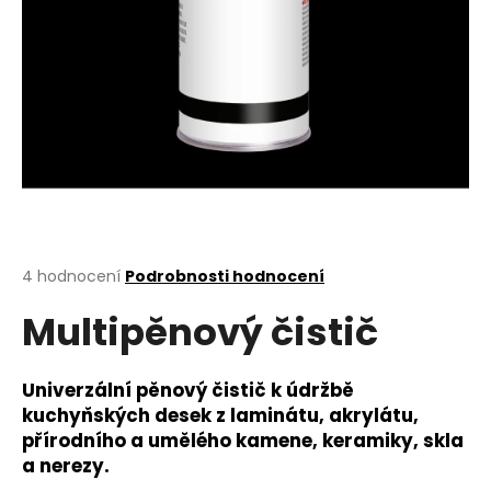
a
j
í
t
?
HLEDAT
Průměrné
4 hodnocení
Podrobnosti hodnocení
hodnocení
Multipěnový čistič
produktu
je
D
3,8
o
z
Univerzální pěnový čistič k údržbě
p
5
kuchyňských desek z laminátu, akrylátu,
o
hvězdiček.
přírodního a umělého kamene, keramiky, skla
r
a nerezy.
u