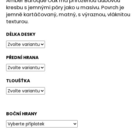
Amber Baroque Oak má přirozenou dubovou
č
u
kresbu s jemnými póry jako u masivu. Povrch je
j
jemně kartáčovaný, matný, s výraznou, vláknitou
e
texturou.
m
e
DÉLKA DESKY
43X1,5
2105-
PŘEDNÍ HRANA
FP
OAK
EFFECT
TLOUŠŤKA
94
Kč
BOČNÍ HRANY