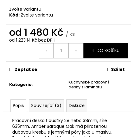
Zvolte variantu
Kód:
Zvolte variantu
od
1 480 Kč
/ ks
od
1 223,14 Kč
bez DPH
Měrná
DO KOŠÍKU
cena:
Zeptat se
Sdílet
Kuchyňské pracovní
Kategorie
:
desky z laminátu
Popis
Související (3)
Diskuze
Pracovní deska tloušťky 28 nebo 38mm, šíře
635mm. Amber Baroque Oak má přirozenou
dubovou kresbu s jemnými póry jako u masivu.