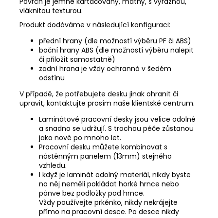
Povrch je jemně kartáčovaný, matný, s výraznou,
vláknitou texturou.
Produkt dodáváme v následující konfiguraci:
přední hrany (dle možností výběru PF či ABS)
boční hrany ABS (dle možností výběru nalepit
či přiložit samostatně)
zadní hrana je vždy ochranná v šedém
odstínu
V případě, že potřebujete desku jinak ohranit či
upravit, kontaktujte prosím naše klientské centrum.
Laminátové pracovní desky jsou velice odolné
a snadno se udržují. S trochou péče zůstanou
jako nové po mnoho let.
Pracovní desku můžete kombinovat s
nástěnným panelem (13mm) stejného
vzhledu.
I když je laminát odolný materiál, nikdy byste
na něj neměli pokládat horké hrnce nebo
pánve bez podložky pod hrnce.
Vždy používejte prkénko, nikdy nekrájejte
přímo na pracovní desce. Po desce nikdy