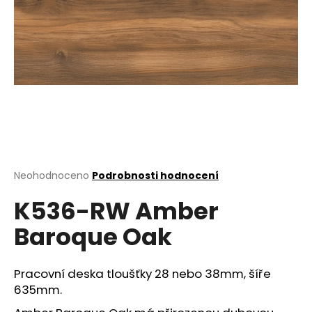
a
j
í
t
?
HLEDAT
Průměrné
Neohodnoceno
Podrobnosti hodnocení
hodnocení
K536-RW Amber
produktu
je
D
Baroque Oak
0,0
o
z
p
5
o
hvězdiček.
Pracovní deska tloušťky 28 nebo 38mm, šíře
r
635mm.
u