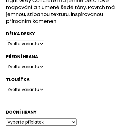
Light Grey Concrete má jemné betonové
č
u
mapování a tlumené šedé tóny. Povrch má
j
jemnou, štípanou texturu, inspirovanou
e
přírodním kamenen.
m
e
DÉLKA DESKY
0300-
CR
PŘEDNÍ HRANA
MINERAL
EFFECT
BLACK
TLOUŠŤKA
1
480
Kč
BOČNÍ HRANY