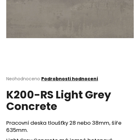
a
j
í
t
?
HLEDAT
Průměrné
Neohodnoceno
Podrobnosti hodnocení
hodnocení
K200-RS Light Grey
produktu
je
D
Concrete
0,0
o
z
p
5
o
hvězdiček.
Pracovní deska tloušťky 28 nebo 38mm, šíře
r
635mm.
u