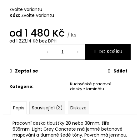
Zvolte variantu
Kód:
Zvolte variantu
od
1 480 Kč
/ ks
od
1 223,14 Kč
bez DPH
Měrná
DO KOŠÍKU
cena:
Zeptat se
Sdílet
Kuchyňské pracovní
Kategorie
:
desky z laminátu
Popis
Související (3)
Diskuze
Pracovní deska tloušťky 28 nebo 38mm, šíře
635mm. Light Grey Concrete má jemné betonové
mapování a tlumené šedé tóny. Povrch má jemnou,