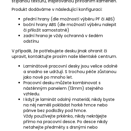
štípanou texturu, inspirovanou přírodním kamenen.
Produkt dodáváme v následující konfiguraci:
přední hrany (dle možností výběru PF či ABS)
boční hrany ABS (dle možností výběru nalepit
či přiložit samostatně)
zadní hrana je vždy ochranná v šedém
odstínu
V případě, že potřebujete desku jinak ohranit či
upravit, kontaktujte prosím naše klientské centrum.
Laminátové pracovní desky jsou velice odolné
a snadno se udržují. S trochou péče zůstanou
jako nové po mnoho let.
Pracovní desku můžete kombinovat s
nástěnným panelem (13mm) stejného
vzhledu.
I když je laminát odolný materiál, nikdy byste
na něj neměli pokládat horké hrnce nebo
pánve bez podložky pod hrnce.
Vždy používejte prkénko, nikdy nekrájejte
přímo na pracovní desce. Po desce nikdy
netahejte předměty s drsnými nebo