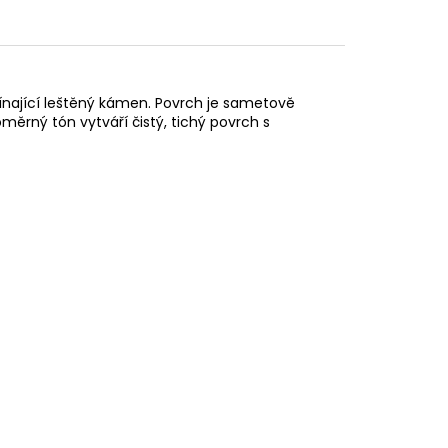
nající leštěný kámen. Povrch je sametově
ný tón vytváří čistý, tichý povrch s