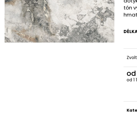
doty
32X1,5 0300-CR MINERAL EFFECT BLACK
2105-FP OAK EF
tón v
94 Kč
1 480 Kč
hmat
DÉLKA
Zvol
o
od
1
Měr
cena
Kate