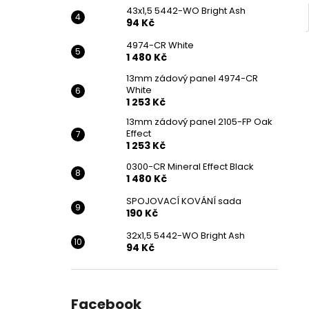
43x1,5 5442-WO Bright Ash
94 Kč
4974-CR White
1 480 Kč
13mm zádový panel 4974-CR
White
1 253 Kč
13mm zádový panel 2105-FP Oak
Effect
1 253 Kč
0300-CR Mineral Effect Black
1 480 Kč
SPOJOVACÍ KOVÁNÍ sada
190 Kč
32x1,5 5442-WO Bright Ash
94 Kč
Facebook