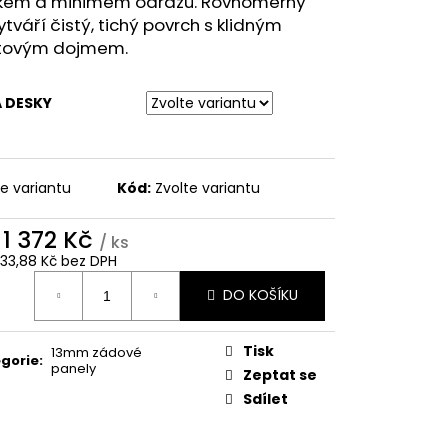
kem a minimem odrazů. Rovnoměrný
FECT
ytváří čistý, tichý povrch s klidným
ovým dojmem.
 DESKY
te variantu
Kód:
Zvolte variantu
d
1 372 Kč
/ ks
 133,88 Kč
bez DPH
ná
DO KOŠÍKU
:
Tisk
13mm zádové
gorie
:
panely
Zeptat se
Sdílet