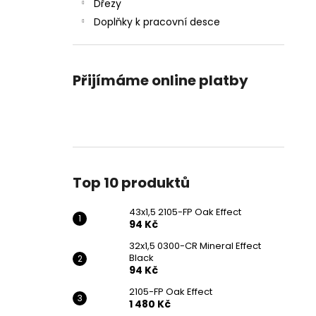
43X1,5 2105-FP OAK EFFECT
Dřezy
l
94 Kč
Doplňky k pracovní desce
Přijímáme online platby
Top 10 produktů
43x1,5 2105-FP Oak Effect
94 Kč
32x1,5 0300-CR Mineral Effect
Black
94 Kč
2105-FP Oak Effect
1 480 Kč