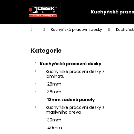
K
Přejít
na
o
Kuchyňské praco
obsah
Zpět
Zpět
š
do
do
í
Domů
Kuchyňské pracovní desky
Kuchyňsk
k
obchodu
obchodu
P
o
Kategorie
Přeskočit
s
kategorie
t
Kuchyňské pracovní desky
r
Kuchyňské pracovní desky z
a
laminátu
n
28mm
n
38mm
í
13mm zádové panely
p
Kuchyňské pracovní desky z
masivního dřeva
a
30mm
n
40mm
e