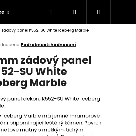
Hledat
Přihlášení
Nákupní
ce
Obchodní podmínky
Kontakty
zádový panel K552-SU White Iceberg Marble
košík
rné
odnoceno
Podrobnosti hodnocení
cení
mm zádový panel
ktu
52-SU White
eberg Marble
ček.
vý panel dekoru K552-SU White Iceberg
le.
e Iceberg Marble má jemné mramorové
Následující
vání připomínající leštěný kámen. Povrch
ametově matný s měkkým, tichým