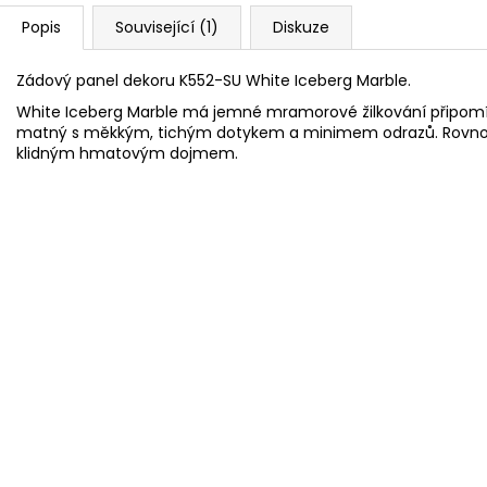
Popis
Související (1)
Diskuze
Zádový panel dekoru K552-SU White Iceberg Marble.
White Iceberg Marble má jemné mramorové žilkování připomí
matný s měkkým, tichým dotykem a minimem odrazů. Rovnoměr
klidným hmatovým dojmem.