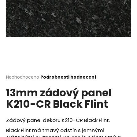
a
j
í
t
?
HLEDAT
Průměrné
Neohodnoceno
Podrobnosti hodnocení
hodnocení
13mm zádový panel
produktu
je
D
K210-CR Black Flint
0,0
o
z
p
5
o
hvězdiček.
Zádový panel dekoru K210-CR Black Flint.
r
Black Flint má tmavý odstín s jemnými
u