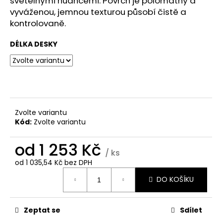
světelnými nuancemi. Povrch je polomatný a
č
u
vyváženou, jemnou texturou působí čistě a
j
kontrolovaně.
e
m
DÉLKA DESKY
e
4974-
CR
WHITE
Zvolte variantu
1
Kód:
Zvolte variantu
480
Kč
od
1 253 Kč
/ ks
od
1 035,54 Kč
bez DPH
Měrná
DO KOŠÍKU
cena:
Zeptat se
Sdílet