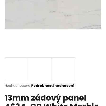
a
j
í
t
?
HLEDAT
D
o
p
Průměrné
Neohodnoceno
Podrobnosti hodnocení
hodnocení
o
13mm zádový panel
produktu
r
je
u
0,0