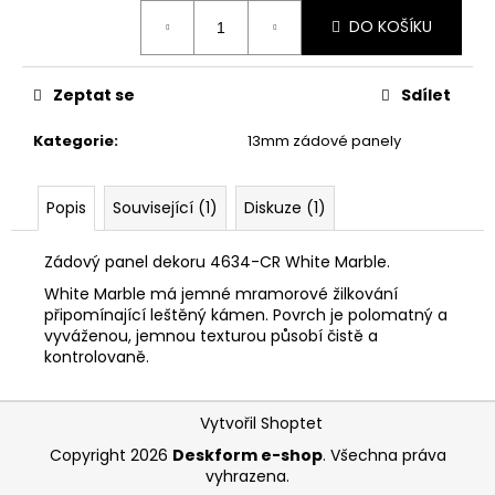
Měrná
DO KOŠÍKU
cena:
Zeptat se
Sdílet
Kategorie
:
13mm zádové panely
Popis
Související (1)
Diskuze (1)
Zádový panel dekoru 4634-CR White Marble.
White Marble má jemné mramorové žilkování
připomínající leštěný kámen. Povrch je polomatný a
vyváženou, jemnou texturou působí čistě a
kontrolovaně.
Z
Vytvořil Shoptet
á
Copyright 2026
Deskform e-shop
. Všechna práva
p
vyhrazena.