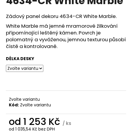
4634-CR White Marble
č
z
u
5
j
hvězdiček.
Zádový panel dekoru 4634-CR White Marble.
e
White Marble má jemné mramorové žilkování
m
připomínající leštěný kámen. Povrch je
e
polomatný a vyváženou, jemnou texturou působí
čistě a kontrolovaně.
13MM
ZÁDOVÝ
DÉLKA DESKY
PANEL
4974-
CR
WHITE
1
253
Kč
Zvolte variantu
Kód:
Zvolte variantu
od
1 253 Kč
/ ks
od
1 035,54 Kč
bez DPH